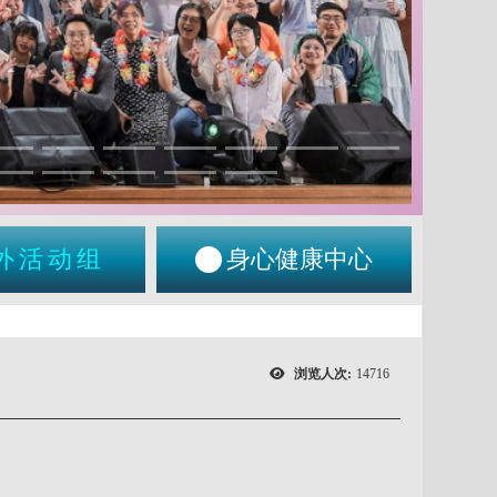
外活动组
身心健康中心
浏览人次:
14716