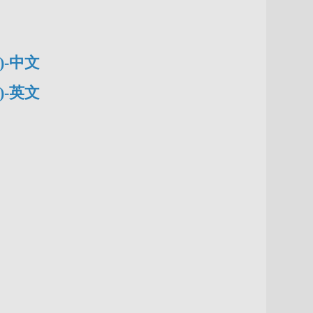
)
-中文
)
-英文