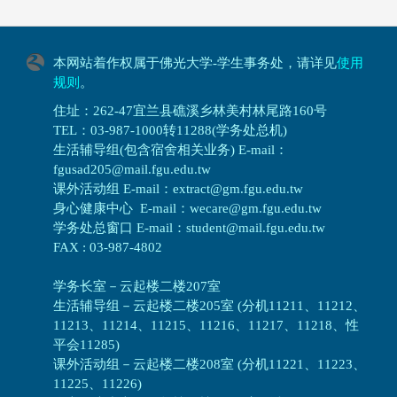
本网站着作权属于佛光大学-学生事务处，请详见
使用
规则
。
住址：262-47宜兰县礁溪乡林美村林尾路160号
TEL：03-987-1000转11288(学务处总机)
生活辅导组(包含宿舍相关业务) E-mail：
fgusad205@mail.fgu.edu.tw
课外活动组 E-mail：extract@gm.fgu.edu.tw
身心健康中心 E-mail：wecare@gm.fgu.edu.tw
学务处总窗口 E-mail：student@mail.fgu.edu.tw
FAX : 03-987-4802
学务长室－云起楼二楼207室
生活辅导组
－
云起楼二楼205室 (分机11211、11212、
11213、11214、11215、11216、11217、11218、性
平会11285)
课外活动组
－
云起楼二楼208室 (分机11221、11223、
11225、11226)