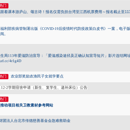
热门
跟着课本游庐山、颂古诗！报名仅需负担台湾至江西机票费用～报名截止至113
福利部疾病管制署出版《COVID-19后疫情时代防疫政策白皮书》一案，电子版已公布于该
参阅。
生局113年爱滋防治宣导：「爱滋感染途径及正确认知宣导短片」影片连结网
eurl.cc/4r1g4D
农业部奖励农渔民子女就学要点
热门
112-2
学期宿舍申请（新生、复学生、递补床位）公告
热门
进推动项目相关卫教素材参考网站
财团法人台北市传德慈善基金会急难救助金