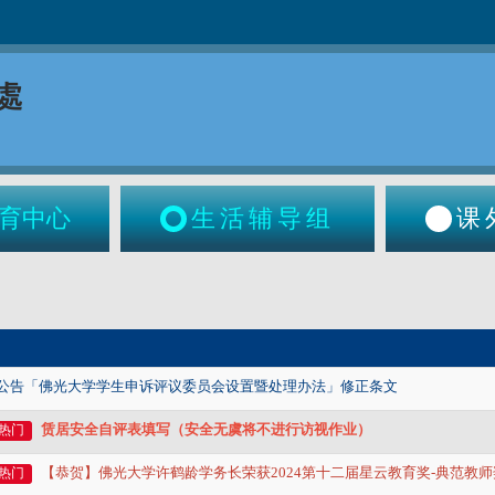
育中心
生活辅导组
课
公告「佛光大学学生申诉评议委员会设置暨处理办法」修正条文
赁居安全自评表填写（安全无虞将不进行访视作业）
热门
【恭贺】
佛光大学许鹤龄学务长荣获2024第十二届星云教育奖-典范教师
热门