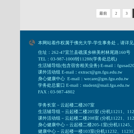
最前
2
3
本网站着作权属于佛光大学-学生事务处，请详见
住址：262-47宜兰县礁溪乡林美村林尾路160号
TEL：03-987-1000转11288(学务处总机)
生活辅导组(包含宿舍相关业务) E-mail：fgusad205@m
课外活动组 E-mail：extract@gm.fgu.edu.tw
身心健康中心 E-mail：wecare@gm.fgu.edu.tw
学务处总窗口 E-mail：student@mail.fgu.edu.tw
FAX : 03-987-4802
学务长室－云起楼二楼207室
生活辅导组
－
云起楼二楼205室 (分机11211、1121
课外活动组
－
云起楼二楼208室 (分机11221、1122
身心健康中心
－
云起楼二楼205-1室(分机11245、1
健康中心－
云起楼一楼103室(分机11232、11231