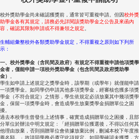
校外獎助學金尚未確認獲獎前，通常皆可重複申請。但因
校外獎
助學金各有其規定，請務必先詳閱該獎助學金之公告及來函內
容，確認其限制申請或不得兼領之規定
。
生輔組彙整校外各類獎助學金規定，不得重複之原則如下列所
示：
一、校外獎學金（含民間及政府）有規定不得重複申請他項獎學
金者，僅能申請一項校外獎助學金（包含民間及政府獎助學
金）
。
學生如申請上述規定之獎學金時，該學期（或學年）就僅能申請
一項獎學金。如同學仍申請其他多項獎學金，經審核也獲多項獎
學金（不符合規定）之情形，學生依規定必須放棄其中幾項獎學
金，保留一項獎學金時，會造成學生放棄獎學金捐贈單位之困
擾。
過去本校學生曾發生上述情事，確實造成捐贈單位之困擾，且部
分單位於辦法中明文規定：「經捐贈單位獲選後，不得以任何其
他理由放棄，否則捐贈單位會依據放棄比例，刪減本校下年度推
薦名額。」故請同學務必遵守此項規定。如同學確認未獲獎，方