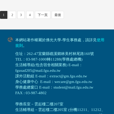
1
2
3
4
下一頁
最後
本網站著作權屬於佛光大學-學生事務處，請詳見
使用
規則
。
住址：262-47宜蘭縣礁溪鄉林美村林尾路160號
TEL：03-987-1000轉11288(學務處總機)
生活輔導組(包含宿舍相關業務) E-mail：
fgusad205@mail.fgu.edu.tw
課外活動組 E-mail：extract@gm.fgu.edu.tw
身心健康中心 E-mail：wecare@gm.fgu.edu.tw
學務處總窗口 E-mail：student@mail.fgu.edu.tw
FAX : 03-987-4802
學務長室－雲起樓二樓207室
生活輔導組
－
雲起樓二樓205室 (分機11211、11212、