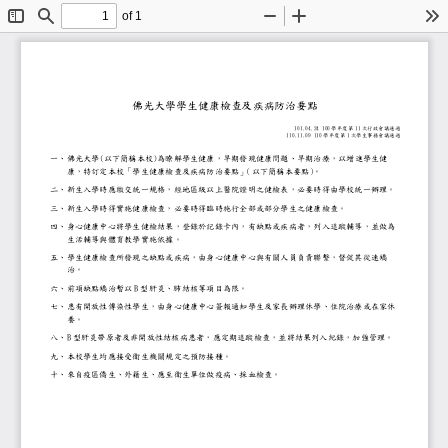
of 1
Toggle
Find
Zoom
Zoom
To
Sidebar
Out
In
佛光大學學生健康檢查及疾病防治要點
101.04.24 100
11
學年度第
次行政會議通過
110.11.09 110
1
學年度第
次學生事務會議通過
(
)
一、佛光大學
以下簡稱本校
為瞭解學生健康，早期發現健康問題、早期治療，
康，特訂定本校「學生健康檢查及疾病防治要點」
（以下簡稱本要點）
。
二、新生入學時應繳交統一規格，經地區級以上醫院證明之健檢表，
三、新生入學時得實施健康檢查，必要時得臨時施行全部或部分學生
四、身心健康中心將學生健檢結果，登錄於記錄卡內，有缺點或疾病
生活輔導與體育教學實施依據。
五、學生健康檢查所發現之缺點或疾病，由身心健康中心與有關人員
治。
B
六、前項缺點矯治暫以
型肝炎、肺結核等項目為限。
七、患有開放性傳染性學生，由身心健康中心簽報通知學生及家長辦
養。
B
八、
型肝炎帶原者及非開放性結核病患者，應定期追蹤檢查，並將結
九、本校學生均應接受衛生機關規定之預防接種。
十、來自疫區僑生、外籍生、應至衛生單位
做疫病、採血檢查。