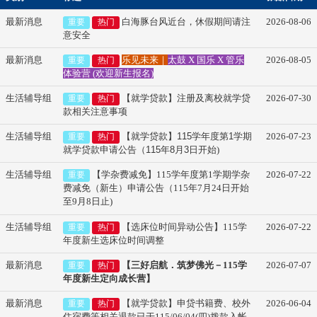
最新消息
白海豚台风近台，休假期间请注
2026-08-06
重要
热门
意安全
最新消息
乐见未来｜
太鼓 X 国乐 X 管乐
2026-08-05
重要
热门
体验营 (欢迎新生报名)
生活辅导组
【就学贷款】
注册及离校
就学贷
2026-07-30
重要
热门
款相关注意事项
生活辅导组
【就学贷款】
115
学年度第
1
学期
2026-07-23
重要
热门
就学贷款申请公告（
115
年
8
月
3
日开始)
生活辅导组
【学杂费减免
】
115
学年度第1学期学杂
2026-07-22
重要
费减免（新生）申请公告（115年7月24日开始
至9月8日止)
生活辅导组
【选床位时间异动公告】115学
2026-07-22
重要
热门
年度新生选床位时间调整
最新消息
【三好启航．筑梦佛光－115学
2026-07-07
重要
热门
年度新生定向成长营】
最新消息
【就学贷款】申贷书籍费、校外
2026-06-04
重要
热门
住宿费等相关退款已于115/06/04(四)拨款入帐