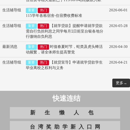
生活辅导组
2026-06-01
重要
热门
115学年各栋宿舍-住宿费收费标准
生活辅导组
【就学贷款】提醒申请就学贷款
2026-05-28
重要
热门
需自行负担利息之同学每月
1
日前至台银各地分
行缴纳自负利息
最新消息
时值春夏时节，蛇类及虎头蜂活
2026-04-30
重要
热门
动频繁，请全体师生提高警觉
生活辅导组
【就贷宣导】申请就学贷款学生
2026-04-21
重要
热门
毕业离校之权利与义务
更多→
快速连结
新生懒人包
台湾奖助学新入口网