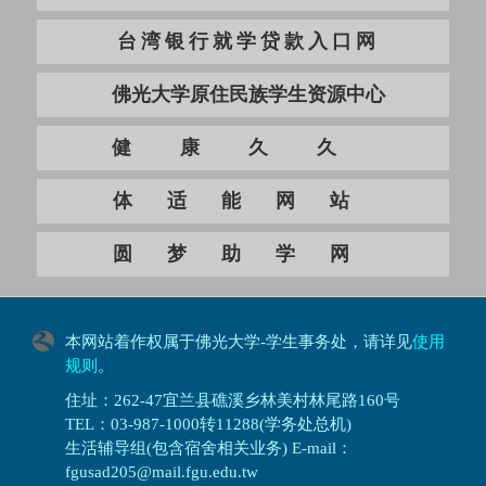
台湾银行就学贷款入口网
佛光大学原住民族学生资源中心
健康久久
体适能网站
圆梦助学网
本网站着作权属于佛光大学-学生事务处，请详见
使用
规则
。
住址：262-47宜兰县礁溪乡林美村林尾路160号
TEL：03-987-1000转11288(学务处总机)
生活辅导组(包含宿舍相关业务) E-mail：
fgusad205@mail.fgu.edu.tw