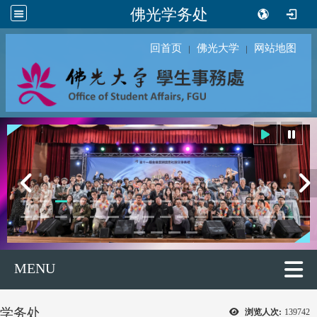
佛光学务处
回首页
佛光大学
网站地图
｜
｜
MENU
学务处
浏览人次:
139742