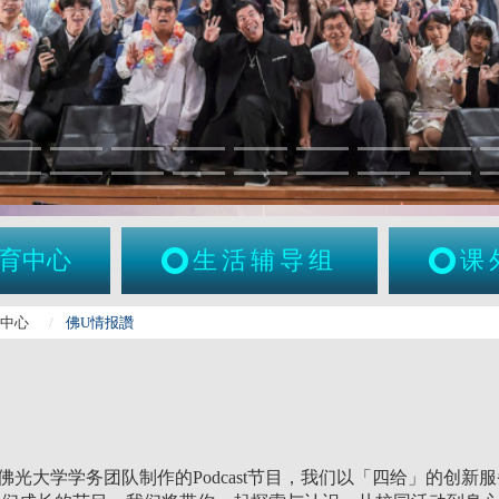
育中心
生活辅导组
课
育中心
佛U情报讚
佛光大学学务团队制作的Podcast节目，我们以「四给」的创