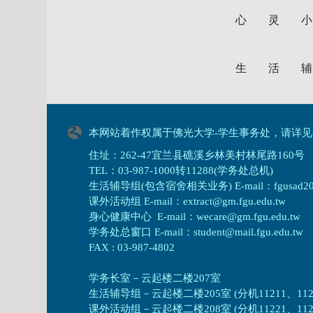
心灵
生活
本网站着作权属于佛光大学-学生事务处，请详见
住址：262-47宜兰县礁溪乡林美村林尾路160号
TEL：03-987-1000转11288(学务处总机)
生活辅导组(包含宿舍相关业务) E-mail：fgusad205@m
课外活动组 E-mail：extract@gm.fgu.edu.tw
身心健康中心 E-mail：wecare@gm.fgu.edu.tw
学务处总窗口 E-mail：student@mail.fgu.edu.tw
FAX : 03-987-4802
学务长室－云起楼二楼207室
生活辅导组
－
云起楼二楼205室 (分机11211、1121
课外活动组
－
云起楼二楼208室 (分机11221、1122