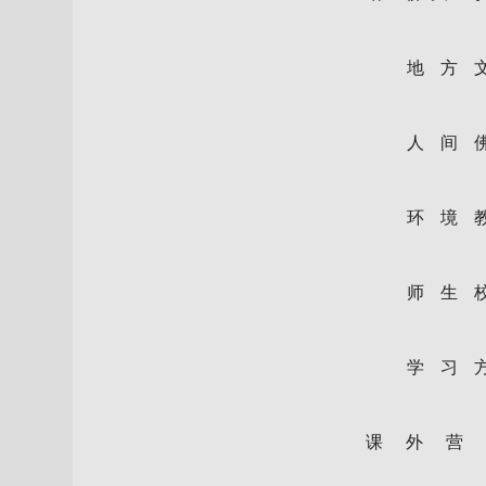
地方
人间
环境
师生
学习
课外