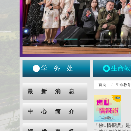
学务处
生命教
:::
首页
生命教
:::
最新消息
中心简介
「佛U情报讚」是