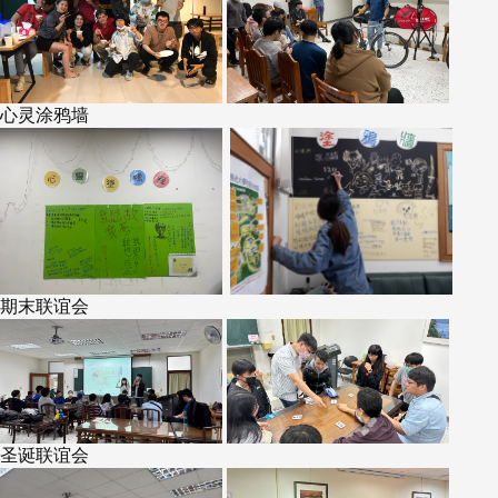
心灵涂鸦墙
期末联谊会
圣诞联谊会