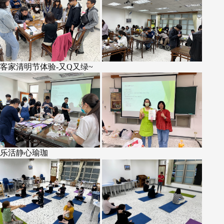
客家清明节体验-又Q又绿~
乐活静心瑜珈