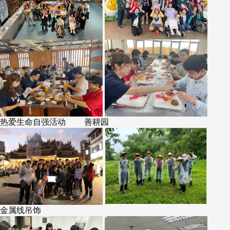
热爱生命自强活动 善耕园
金属线吊饰