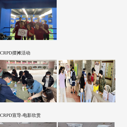
CRPD摆摊活动
CRPD宣导-电影欣赏