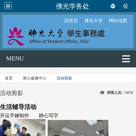
佛光学务处
回首页
佛光大学
网站地图
｜
｜
MENU
首页
身心健康中心
活动剪影
活动剪影
浏览人次:
14838
生活辅导活动
开运手鍊制作 静心写字