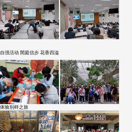
自强活动 閒庭信步 花香四溢
体验别样之旅