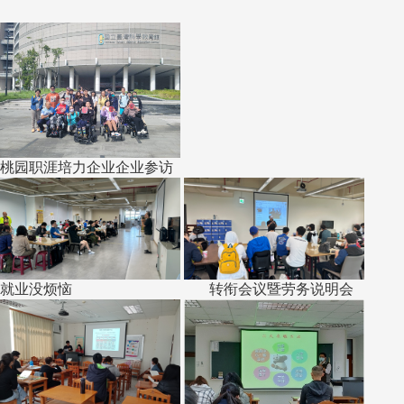
桃园职涯培力企业企业参访
就业没烦恼 转衔会议暨劳务说明会