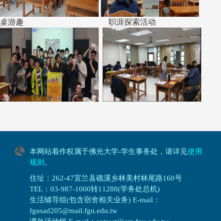
桌游趣 职涯探索活动
本网站着作权属于佛光大学-学生事务处，请详见
使用
规则
。
住址：262-47宜兰县礁溪乡林美村林尾路160号
TEL：03-987-1000转11288(学务处总机)
生活辅导组(包含宿舍相关业务) E-mail：
fgusad205@mail.fgu.edu.tw