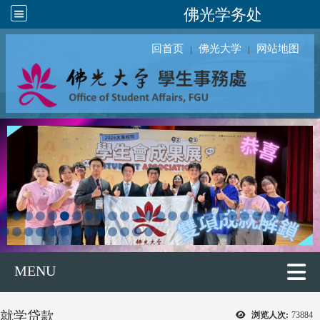
佛光学务处
回首页
佛光大学
网站地图
｜
｜
MENU
就学贷款
浏览人次:
73884