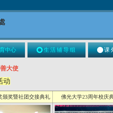
育中心
生活辅导组
课
亲善大使
活动
奖颁奖暨社团交接典礼
佛光大学23周年校庆