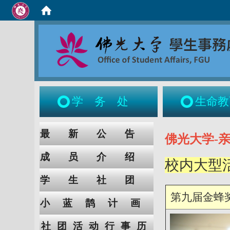
学务处
生命教
:::
:::
最新公告
佛光大学-
成员介绍
校内大型
学生社团
第九届金蜂
小蓝鹊计画
社团活动行事历