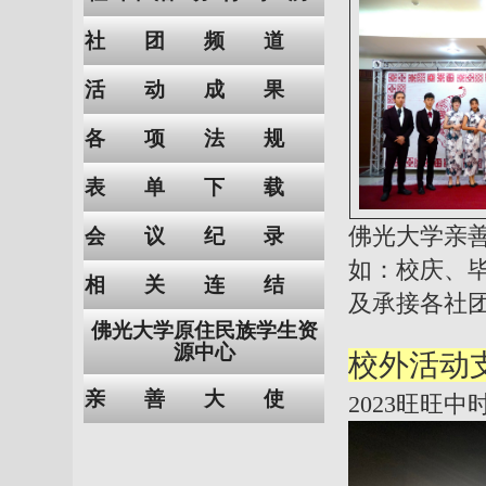
社团频道
活动成果
各项法规
表单下载
佛光大学亲
会议纪录
如：校庆、毕
相关连结
及承接各社
佛光大学原住民族学生资
源中心
校外活动
亲善大使
2023旺旺