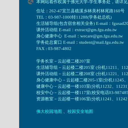
本网站着作权属于佛光大学-学生事务处，请详见
住址：262-47宜兰县礁溪乡林美村林尾路160号
TEL：03-987-1000转11288(学务处总机)
生活辅导组(包含宿舍相关业务) E-mail：fgusad205@m
课外活动组 E-mail：extract@gm.fgu.edu.tw
身心健康中心 E-mail：wecare@gm.fgu.edu.tw
学务处总窗口 E-mail：student@mail.fgu.edu.tw
FAX : 03-987-4802
学务长室－云起楼二楼207室
生活辅导组
－
云起楼二楼205室 (分机11211、1121
课外活动组
－
云起楼二楼208室 (分机11221、1122
身心健康中心
－
云起楼二楼205-1室(分机11245、1
健康中心－
云起楼一楼103室(分机11232、11231
校安中心－
云起楼一楼117室(校安电话03-987485
资源教室
－
云起楼一楼106室(分机11241、11242、1
佛大校园地图
、
校园安全地图