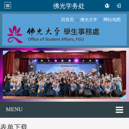
佛光学务处
回首页
佛光大学
网站地图
｜
｜
MENU
表单下载