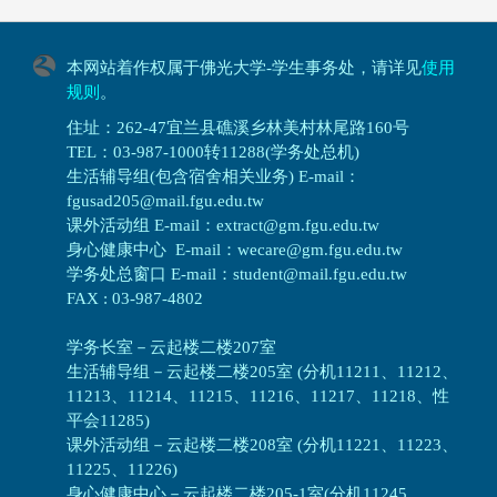
本网站着作权属于佛光大学-学生事务处，请详见
使用
规则
。
住址：262-47宜兰县礁溪乡林美村林尾路160号
TEL：03-987-1000转11288(学务处总机)
生活辅导组(包含宿舍相关业务) E-mail：
fgusad205@mail.fgu.edu.tw
课外活动组 E-mail：extract@gm.fgu.edu.tw
身心健康中心 E-mail：wecare@gm.fgu.edu.tw
学务处总窗口 E-mail：student@mail.fgu.edu.tw
FAX : 03-987-4802
学务长室－云起楼二楼207室
生活辅导组
－
云起楼二楼205室 (分机11211、11212、
11213、11214、11215、11216、11217、11218、性
平会11285)
课外活动组
－
云起楼二楼208室 (分机11221、11223、
11225、11226)
身心健康中心
－
云起楼二楼205-1室(分机11245、