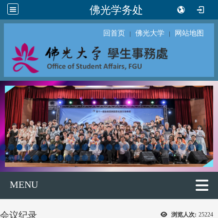
佛光学务处
回首页
佛光大学
网站地图
｜
｜
MENU
会议纪录
浏览人次:
25224