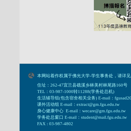
本网站着作权属于佛光大学-学生事务处，请详见
住址：262-47宜兰县礁溪乡林美村林尾路160号
TEL：03-987-1000转11288(学务处总机)
生活辅导组(包含宿舍相关业务) E-mail：fgusad205@m
课外活动组 E-mail：extract@gm.fgu.edu.tw
身心健康中心 E-mail：wecare@gm.fgu.edu.tw
学务处总窗口 E-mail：student@mail.fgu.edu.tw
FAX : 03-987-4802