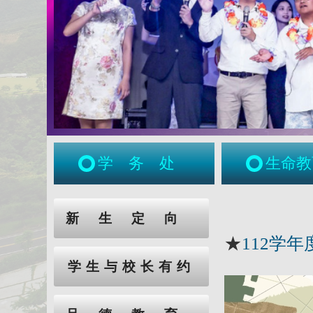
学务处
生命教
:::
:::
新生定向
★
112学
学生与校长有约