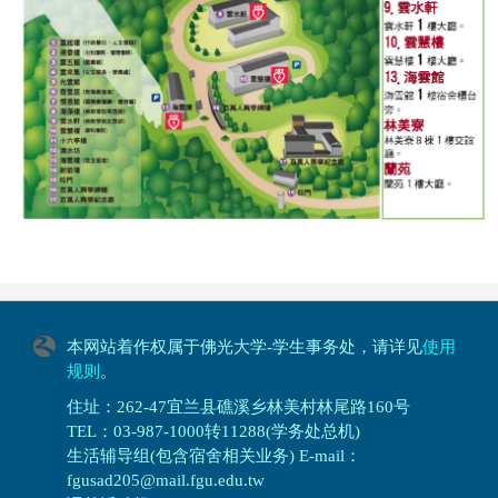
本网站着作权属于佛光大学-学生事务处，请详见
使用
规则
。
住址：262-47宜兰县礁溪乡林美村林尾路160号
TEL：03-987-1000转11288(学务处总机)
生活辅导组(包含宿舍相关业务) E-mail：
fgusad205@mail.fgu.edu.tw