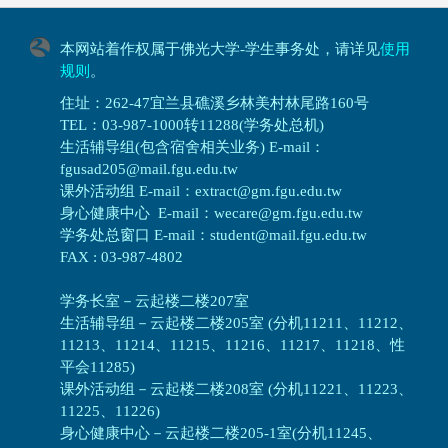
本网站着作权属于佛光大学-学生事务处，请详见
使用
规则
。
住址：262-47宜兰县礁溪乡林美村林尾路160号
TEL：03-987-1000转11288(学务处总机)
生活辅导组(包含宿舍相关业务) E-mail：
fgusad205@mail.fgu.edu.tw
课外活动组 E-mail：extract@gm.fgu.edu.tw
身心健康中心 E-mail：wecare@gm.fgu.edu.tw
学务处总窗口 E-mail：student@mail.fgu.edu.tw
FAX : 03-987-4802
学务长室－云起楼二楼207室
生活辅导组
－
云起楼二楼205室 (分机11211、11212、
11213、11214、11215、11216、11217、11218、性
平会11285)
课外活动组
－
云起楼二楼208室 (分机11221、11223、
11225、11226)
身心健康中心
－
云起楼二楼205-1室(分机11245、