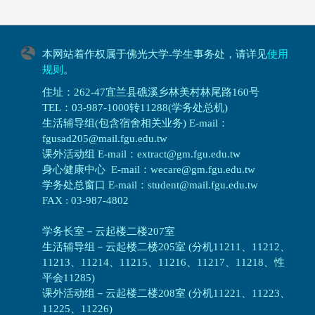
本网站着作权属于佛光大学-学生事务处，请详见
使用
规则
。
住址：262-47宜兰县礁溪乡林美村林尾路160号
TEL：03-987-1000转11288(学务处总机)
生活辅导组(包含宿舍相关业务) E-mail：
fgusad205@mail.fgu.edu.tw
课外活动组 E-mail：extract@gm.fgu.edu.tw
身心健康中心 E-mail：wecare@gm.fgu.edu.tw
学务处总窗口 E-mail：student@mail.fgu.edu.tw
FAX : 03-987-4802
学务长室－云起楼二楼207室
生活辅导组
－
云起楼二楼205室 (分机11211、11212、
11213、11214、11215、11216、11217、11218、性
平会11285)
课外活动组
－
云起楼二楼208室 (分机11221、11223、
11225、11226)