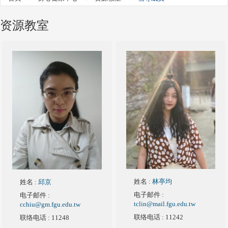
资源教室
姓名
:
林亭均
姓名
:
邱京
电子邮件
:
电子邮件
:
tclin@mail.fgu.edu.tw
cchiu@gm.fgu.edu.tw
联络电话
: 11242
联络电话
: 11248