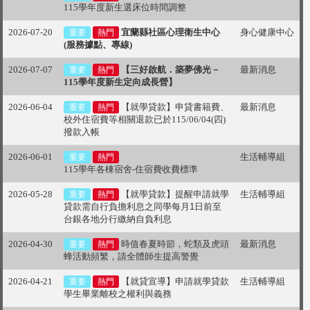
115學年度新生選床位時間調整
2026-07-20
宜蘭縣社區心理衛生中心
身心健康中心
重要
熱門
(服務據點、專線)
2026-07-07
【三好啟航．築夢佛光－
最新消息
重要
熱門
115學年度新生定向成長營】
2026-06-04
【就學貸款】申貸書籍費、
最新消息
重要
熱門
校外住宿費等相關退款已於115/06/04(四)
撥款入帳
2026-06-01
生活輔導組
重要
熱門
115學年各棟宿舍-住宿費收費標準
2026-05-28
【就學貸款】提醒申請就學
生活輔導組
重要
熱門
貸款
需自行負擔利息之同學每月
1
日前至
台銀各地分行繳納自負利息
2026-04-30
時值春夏時節，蛇類及虎頭
最新消息
重要
熱門
蜂活動頻繁，請全體師生提高警覺
2026-04-21
【就貸宣導】申請就學貸款
生活輔導組
重要
熱門
學生畢業離校之權利與義務