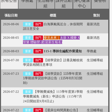
所有公告
學務處
生活輔導
課外活動
身心健康
榮譽榜
組
組
中心
張貼日期
標題
類別
2026-08-06
白海豚颱風近台，休假期間
最新消息
重要
熱門
請注意安全
2026-08-05
樂見未來｜
太鼓 X 國樂 X
最新消息
重要
熱門
管樂 體驗營 (歡迎新生報名)
2026-08-03
115-1 導師生編配作業通知
學務處
重要
熱門
2026-07-30
【就學貸款】
註冊及離校
就
生活輔導組
重要
熱門
學貸款相關注意事項
2026-07-23
【就學貸款】
115
學年度第
生活輔導組
重要
熱門
1
學期就學貸款申請公告（
115
年
8
月
3
日開
始)
2026-07-22
【學雜費減免
】
115
學年度第1學期
生活輔導組
重要
學雜費減免（新生）申請公告（115年7月
24日開始至9月8日止)
2026-07-22
【選床位時間異動公告】
生活輔導組
重要
熱門