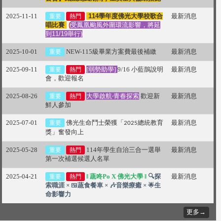
2025-11-11
114學年度佛光大學校歌合
最新消息
重要
熱門
唱比賽
(
受鳳凰颱風外圍環流影響，將延
到11/19舉行)
2025-10-01
NEW-115級畢業方案費最後補繳
最新消息
重要
2025-09-11
[弱勢助學]
9/16 小藍鵲說明
最新消息
重要
熱門
會，歡迎報名
2025-08-26
大學啟航‧青春探索
歡迎新
最新消息
重要
熱門
鮮人參加
2025-07-01
佛光生命鬥士榮獲「
總統教育
最新消息
重要
2025
獎」奮發向上
2025-05-28
114年學生自治三合一選舉
最新消息
重要
熱門
第一次補選候選人名單
2025-04-21
‖
蔬咚Po X 佛光大學 ‖
🔍探
最新消息
重要
熱門
索職涯 × 🍱蔬食餐車 × 🎶音樂療癒 × 🌟生
命影響力
更多→