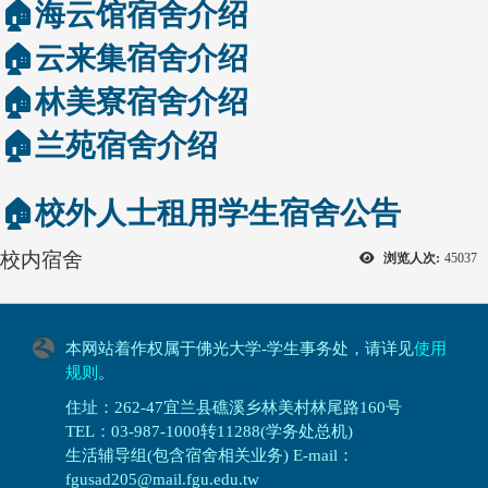
🏠
海云馆宿舍介绍
🏠
云来集宿舍介绍
🏠
林美寮宿舍介绍
🏠
兰苑宿舍介绍
🏠
校外人士租用学生宿舍公告
校内宿舍
浏览人次:
45037
本网站着作权属于佛光大学-学生事务处，请详见
使用
规则
。
住址：262-47宜兰县礁溪乡林美村林尾路160号
TEL：03-987-1000转11288(学务处总机)
生活辅导组(包含宿舍相关业务) E-mail：
fgusad205@mail.fgu.edu.tw