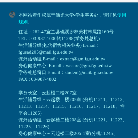
本网站着作权属于佛光大学-学生事务处，请详见
使用
规则
。
住址：262-47宜兰县礁溪乡林美村林尾路160号
TEL：03-987-1000转11288(学务处总机)
生活辅导组(包含宿舍相关业务) E-mail：
fgusad205@mail.fgu.edu.tw
课外活动组 E-mail：extract@gm.fgu.edu.tw
身心健康中心 E-mail：wecare@gm.fgu.edu.tw
学务处总窗口 E-mail：student@mail.fgu.edu.tw
FAX : 03-987-4802
学务长室－云起楼二楼207室
生活辅导组
－
云起楼二楼205室 (分机11211、11212、
11213、11214、11215、11216、11217、11218、性
平会11285)
课外活动组
－
云起楼二楼208室 (分机11221、11223、
11225、11226)
身心健康中心
－
云起楼二楼205-1室(分机11245、