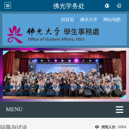
佛光学务处
回首页
佛光大学
网站地图
｜
｜
MENU
问题与讨论
浏览人次:
16904