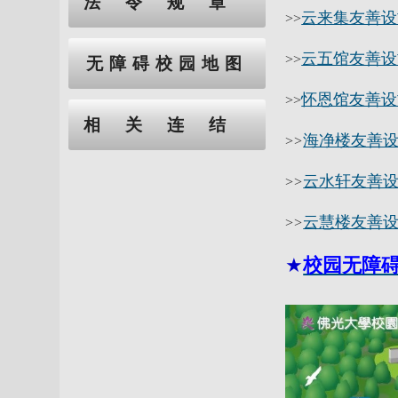
法令规章
云来集友善设
>>
云五馆友善设
>>
无障碍校园地图
怀恩馆友善设
>>
相关连结
海净楼友善
>
>
云水轩友善
>
>
云慧楼友善
>
>
★
校园无障