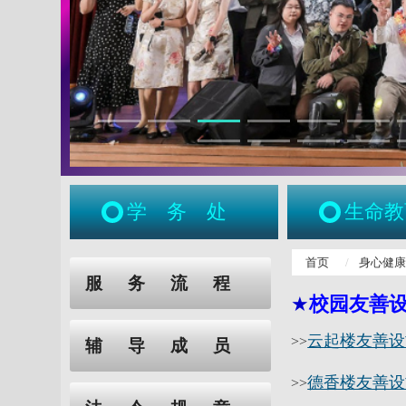
学务处
生命教
:::
首页
身心健
:::
服务流程
★
校园友善
云起楼友善设
>>
辅导成员
德香楼友善设
>>