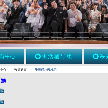
育中心
生活辅导组
课
康中心
资源教室
无障碍校园地图
设施
施
施