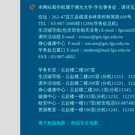
本网站着作权属于佛光大学-学生事务处，请详见
住址：262-47宜兰县礁溪乡林美村林尾路160号
TEL：03-987-1000转11288(学务处总机)
生活辅导组(包含宿舍相关业务) E-mail：fgusad205@m
课外活动组 E-mail：extract@gm.fgu.edu.tw
身心健康中心 E-mail：wecare@gm.fgu.edu.tw
学务处总窗口 E-mail：student@mail.fgu.edu.tw
FAX : 03-987-4802
学务长室－云起楼二楼207室
生活辅导组
－
云起楼二楼205室 (分机11211、1121
课外活动组
－
云起楼二楼208室 (分机11221、1122
身心健康中心
－
云起楼二楼205-1室(分机11245、1
健康中心－
云起楼一楼103室(分机11232、11231
校安中心－
云起楼一楼117室(校安电话03-987485
资源教室
－
云起楼一楼106室(分机11241、11242、1
佛大校园地图
、
校园安全地图