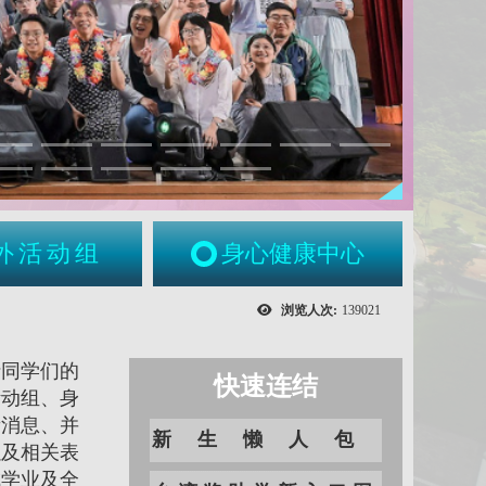
外活动组
身心健康中心
浏览人次:
139021
括同学们的
快速连结
活动组、身
新消息、并
新生懒人包
以及相关表
成学业及全