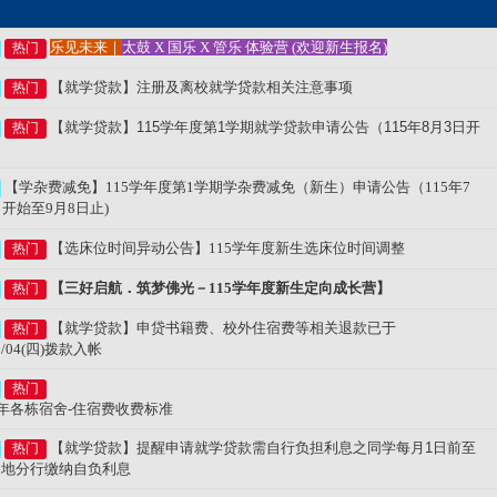
乐见未来｜
太鼓 X 国乐 X 管乐 体验营 (欢迎新生报名)
热门
【就学贷款】
注册及离校
就学贷款相关注意事项
热门
【就学贷款】
115
学年度第
1
学期就学贷款申请公告（
115
年
8
月
3
日开
热门
【学杂费减免
】
115
学年度第1学期学杂费减免（新生）申请公告（115年7
日开始至9月8日止)
【选床位时间异动公告】115学年度新生选床位时间调整
热门
【三好启航．筑梦佛光－115学年度新生定向成长营】
热门
【就学贷款】申贷书籍费、校外住宿费等相关退款已于
热门
06/04(四)拨款入帐
热门
学年各栋宿舍-住宿费收费标准
【就学贷款】提醒申请就学贷款
需自行负担利息之同学每月
1
日前至
热门
各地分行缴纳自负利息