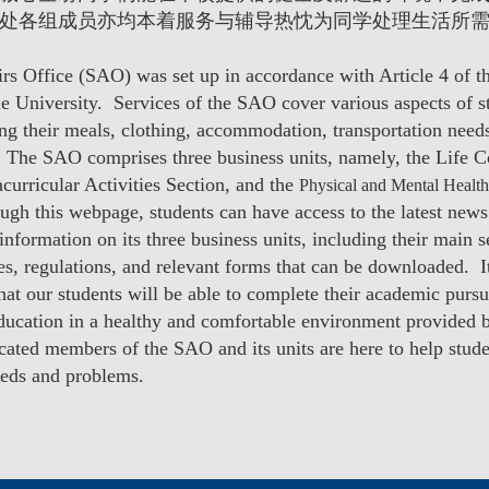
处各组成员亦均本着服务与辅导热忱为同学处理生活所
rs Office (SAO) was set up in accordance with Article 4 of t
he University. Services of the SAO cover various aspects of s
ding their meals, clothing, accommodation, transportation need
s. The SAO comprises three business units, namely, the Life 
acurricular Activities Section, and the
Physical and Mental Health
ough this webpage, students can have access to the latest news
nformation on its three business units, including their main s
s, regulations, and relevant forms that can be downloaded. It
hat our students will be able to complete their academic pursu
education in a healthy and comfortable environment provided 
ated members of the SAO and its units are here to help stude
eeds and problems.