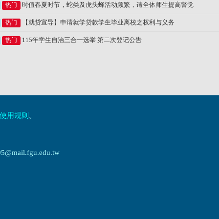
时值春夏时节，蛇类及虎头蜂活动频繁，请全体师生提高警觉
热门
【就贷宣导】申请就学贷款学生毕业离校之权利与义务
热门
115年学生自治三合一选举 第二次登记公告
热门
使用规则
。
ail.fgu.edu.tw