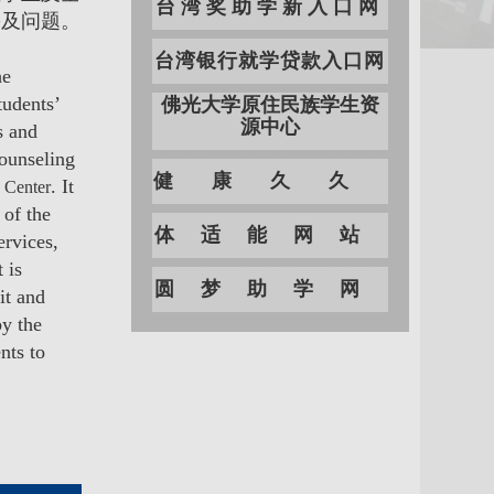
台湾奖助学新入口网
需及问题。
台湾银行就学贷款入口网
he
tudents’
佛光大学原住民族学生资
源中心
s and
Counseling
健康久久
. It
 Center
 of the
体适能网站
ervices,
 is
圆梦助学网
it and
by the
nts to