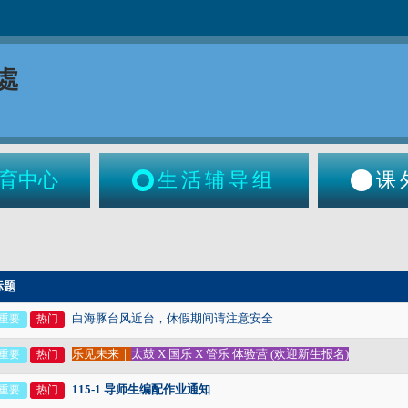
育中心
生活辅导组
课
标题
白海豚台风近台，休假期间请注意安全
重要
热门
乐见未来｜
太鼓 X 国乐 X 管乐 体验营 (欢迎新生报名)
重要
热门
115-1 导师生编配作业通知
重要
热门