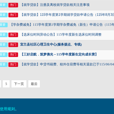
【就学贷款】
注册及离校
就学贷款相关注意事项
重要
热门
【就学贷款】
115
学年度第
1
学期就学贷款申请公告（
115
年
8
月
3
重要
热门
【学杂费减免
】
115
学年度第1学期学杂费减免（新生）申请公告（115年7
重要
【选床位时间异动公告】115学年度新生选床位时间调整
重要
热门
宜兰县社区心理卫生中心(服务据点、专线)
重要
热门
【三好启航．筑梦佛光－115学年度新生定向成长营】
重要
热门
【就学贷款】申贷书籍费、校外住宿费等相关退款已于115/06/04
重要
热门
5
下一页
最后
使用规则
。