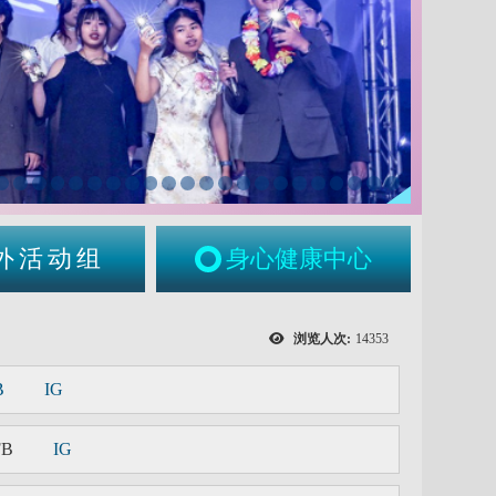
外活动组
身心健康中心
浏览人次:
14353
B
IG
-----FB
IG