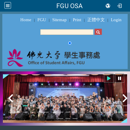
FGU OSA
Home
FGU
Sitemap
Print
正體中文
Login
｜
｜
｜
｜
｜