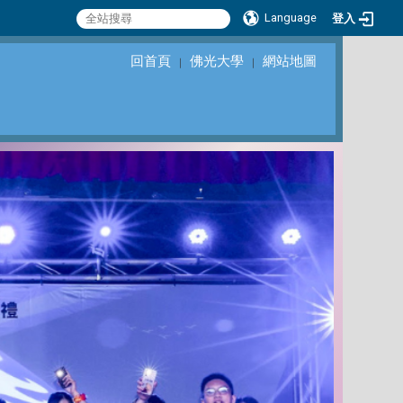
Language
登入
回首頁
佛光大學
網站地圖
｜
｜