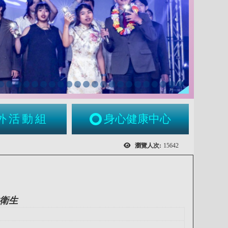
外活動組
身心健康中心
瀏覽人次:
15642
衛生