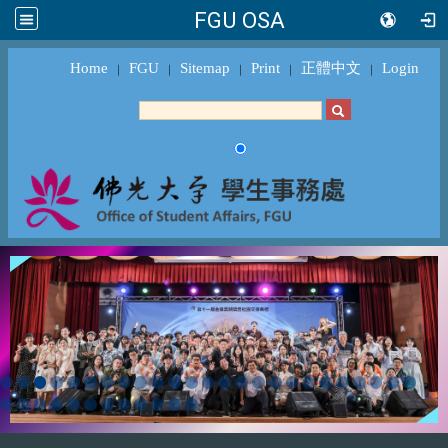
FGU OSA
Home
FGU
Sitemap
Print
正體中文
Login
｜
｜
｜
｜
｜