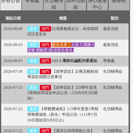
所有公告
學務處
生活輔導
課外活動
身心健康
榮譽榜
組
組
中心
張貼日期
標題
類別
2026-08-06
白海豚颱風近台，休假期間
最新消息
重要
熱門
請注意安全
2026-08-05
樂見未來｜
太鼓 X 國樂 X
最新消息
重要
熱門
管樂 體驗營 (歡迎新生報名)
2026-08-03
115-1 導師生編配作業通知
學務處
重要
熱門
2026-07-30
【就學貸款】
註冊及離校
就
生活輔導組
重要
熱門
學貸款相關注意事項
2026-07-23
【就學貸款】
115
學年度第
生活輔導組
重要
熱門
1
學期就學貸款申請公告（
115
年
8
月
3
日開
始)
2026-07-22
【學雜費減免
】
115
學年度第1學期
生活輔導組
重要
學雜費減免（新生）申請公告（115年7月
24日開始至9月8日止)
2026-07-22
【選床位時間異動公告】
生活輔導組
重要
熱門