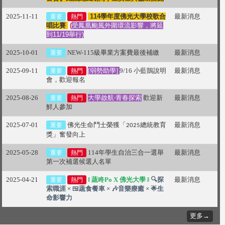
2025-11-11
114學年度佛光大學校歌合
最新消息
重要
熱門
唱比賽
(
受鳳凰颱風外圍環流影響，將延
到11/19舉行)
2025-10-01
NEW-115級畢業方案費最後補繳
最新消息
重要
2025-09-11
[弱勢助學]
9/16 小藍鵲說明
最新消息
重要
熱門
會，歡迎報名
2025-08-26
大學啟航‧青春探索
歡迎新
最新消息
重要
熱門
鮮人參加
2025-07-01
佛光生命鬥士榮獲「
總統教育
最新消息
重要
2025
獎」奮發向上
2025-05-28
114年學生自治三合一選舉
最新消息
重要
熱門
第一次補選候選人名單
2025-04-21
‖
蔬咚Po X 佛光大學 ‖
🔍探
最新消息
重要
熱門
索職涯 × 🍱蔬食餐車 × 🎶音樂療癒 × 🌟生
命影響力
更多→