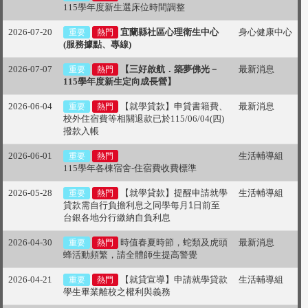
115學年度新生選床位時間調整
2026-07-20
宜蘭縣社區心理衛生中心
身心健康中心
重要
熱門
(服務據點、專線)
2026-07-07
【三好啟航．築夢佛光－
最新消息
重要
熱門
115學年度新生定向成長營】
2026-06-04
【就學貸款】申貸書籍費、
最新消息
重要
熱門
校外住宿費等相關退款已於115/06/04(四)
撥款入帳
2026-06-01
生活輔導組
重要
熱門
115學年各棟宿舍-住宿費收費標準
2026-05-28
【就學貸款】提醒申請就學
生活輔導組
重要
熱門
貸款
需自行負擔利息之同學每月
1
日前至
台銀各地分行繳納自負利息
2026-04-30
時值春夏時節，蛇類及虎頭
最新消息
重要
熱門
蜂活動頻繁，請全體師生提高警覺
2026-04-21
【就貸宣導】申請就學貸款
生活輔導組
重要
熱門
學生畢業離校之權利與義務