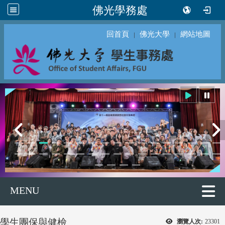
佛光學務處
回首頁
佛光大學
網站地圖
｜
｜
MENU
學生團保與健檢
瀏覽人次:
23301