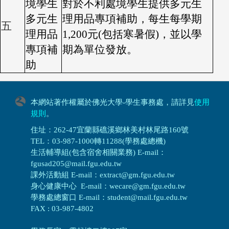
境學生
對於不利處境學生提供多元生
多元生
理用品專項補助，每生每學期
五
理用品
1,200元(包括寒暑假)，並以學
專項補
期為單位發放。
助
本網站著作權屬於佛光大學-學生事務處，請詳見
使用
規則
。
住址：262-47宜蘭縣礁溪鄉林美村林尾路160號
TEL：03-987-1000轉11288(學務處總機)
生活輔導組(包含宿舍相關業務) E-mail：
fgusad205@mail.fgu.edu.tw
課外活動組 E-mail：extract@gm.fgu.edu.tw
身心健康中心 E-mail：wecare@gm.fgu.edu.tw
學務處總窗口 E-mail：student@mail.fgu.edu.tw
FAX : 03-987-4802