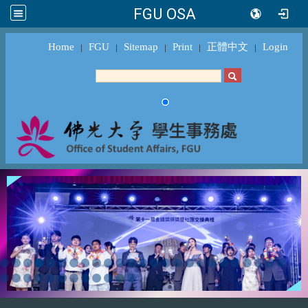
FGU OSA
Home
FGU
Sitemap
Print
正體中文
Login
｜
｜
｜
｜
｜