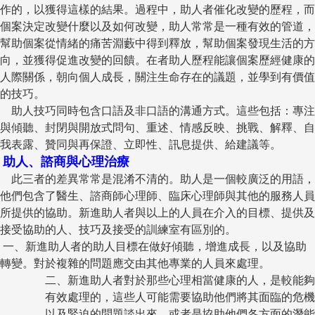
作的，以獲得這樣的結果。過程中，助人者催化改變的歷程，而
個案決定改變什麼以及如何改變，助人常常是一種有效的管道，
幫助個案從情緒的痛苦淵藪中得到釋放，幫助個案發現生活的方
向，並獲得促進改變的回饋。在者助人歷程能讓個案歷經健康的
人際關係，朝向個人成長，關注生命存在的議題，並學到有價值
的技巧。
助人技巧同時包含口語及非口語的溝通方式。這些包括：專注
與傾聽、封閉與開放式問句、重述、情感反映、挑戰、解釋、自
我表露、贊同與再保證、立即性、訊息提供、給建議等。
助人、諮商與心理治療
此三者的差異常常是混淆不清的。助人是一個較廣泛的用語，
他們包含了醫生、諮商師心理師、臨床心理師與其他的服務人員
所提供的協助。新進助人者與以上的人員在介入的目標、提供及
接受協助的人、技巧及接受的訓練室有區別的。
一、新進助人者的助人目標在做好傾聽，增進成長，以及協助
轉變。對於複雜的問題應交由其他專業的人員來處理。
二、新進助人者對於那些心理相當健康的人，是較能夠
有效處理的，這些人可能需要協助他們將其面臨的危機
以及緊迫的問題談出來，或者是協助他們各方面的潛能