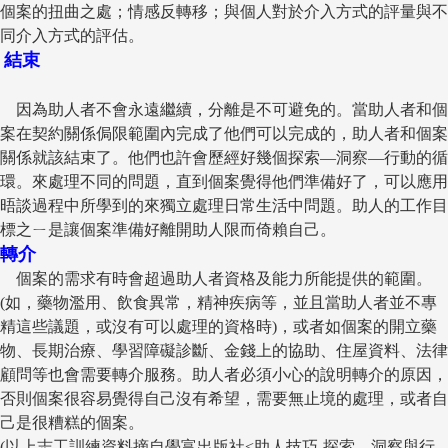
個案的扭曲之處；情感反轉移；與個人對於介入方式的評量與不
同介入方式的評估。
結束
因為助人者不會永遠繼續，分離是不可避免的。當助人者和個
案在契約關係侷限範圍內完成了他們可以完成的，助人者和個案
關係就該結束了。他們也許會歷經好幾個探索—洞察—行動的循
環。來處理不同的問題，直到個案覺得他們準備好了，可以應用
晤談過程中所學到的來獨立處理日常生活中問題。助人的工作目
標之ㄧ是讓個案準備好離開助人限而倚賴自己。
轉介
個案的需求有時會超過助人者資格及能力所能提供的範圍。
(如，藥物濫用、飲食異常，精神疾病等，並且當助人者並不專
精這些議題，或沒有可以處理的資格時)，或者如個案的開立藥
物、長期治療、學習障礙診斷、金錢上的協助、住屋資料、法律
顧問等也會需要轉介服務。助人者必須小心的說明轉介的原因，
否則個案很容易覺得自己沒有希望，需要無止境的處理，或者自
己是很糟糕的個案。
(以上志工訓練資料摘自學富出版社<助人技巧-探索、洞察與行