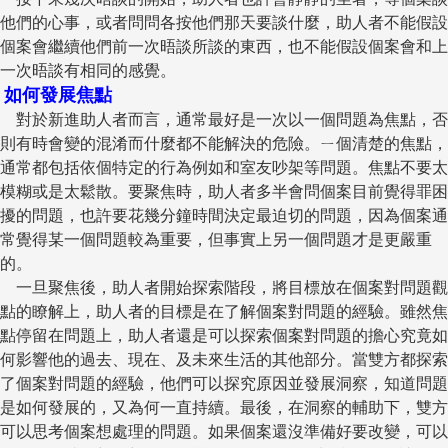
他們的心事，或者問問各按他們那天要談什麼，助人者不能假設
個案會繼續他們前一次晤談所談的東西，也不能假設個案會和上
一次晤談有相同的感覺。
如何發展焦點
對於新進助人者而言，通常最好是一次以一個問題為焦點，否
則有時會變的混淆而什麼都不能解決的危險。ㄧ個清楚的焦點，
通常都包括依個特定的行為例如和室友吵架等問題。焦點不要太
模糊或是太鬆散。要聚焦時，助人者多半會問個案目前覺得罪困
擾的問題，也許要花幾分鐘時間決定最迫切的問題，因為個案通
常覺得某一個問題較為重要，但事實上另一個問題才是更嚴重
的。
一旦聚焦後，助人者開始探索階段，將目標放在個案對問題觀
點的瞭解上，助人者的目標是在了解個案對問題的經驗。雖然焦
點停留在問題上，助人者還是可以探索個案對問題的擔心究竟如
何影響他的過去、現在、及未來生活的其他部分。當雙方都探索
了個案對問題的經驗，他們可以探究原因並發展洞察，知道問題
是如何發展的，又為何一直持續。最後，在洞察的輔助下，雙方
可以思考個案想處理的問題。如果個案還沒準備好要改變，可以