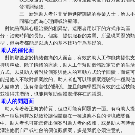
發揮到極致。
三、新進助人者並非受過進階訓練的專業人士，所以不
同稱他們為心理師或治療師。
對於諮商與心理治療的相異點。這兩者用以下的方式作為區
分：治療時間的長短、個案、提供服務的素質、所呈現問題的類
型，但兩者都能是以助人的基本技巧作為基礎的。
助人的催化面
對於那些處於情緒傷痛的人而言，有效的助人工作能夠提供支
持與釋放。除了情緒的療癒，助人工作幫助個體設定它們的生活
方式。以及助人者對於個案與他人的互動方式給予回饋，而這可
能是他人不敢對個案說的。助人者也可以讓個案經驗到一種與他
人健康的，沒有傷害性的關係。並且能夠學習到有效的生活技能
並獲得其潛能，也能夠幫助個體處理存在的議題。
助人的問題面
助人有著著正向的特質，但也可能有問題的一面。有時助人提
供一種足夠釋放以致於讓個體處在一種適應不良的情境或關係
中。助人者也可能營造出個案對助人者的依賴，或是助人有時會
灌注他們自己或社會的價值觀個案，多是我們必須注意的。