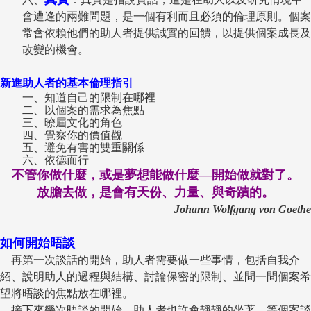
會遭逢的兩難問題，是一個有利而且必須的倫理原則。個案
常會依賴他們的助人者提供誠實的回饋，以提供個案成長及
改變的機會。
新進助人者的基本倫理指引
一、知道自己的限制在哪裡
二、以個案的需求為焦點
三、暸屆文化的角色
四、覺察你的價值觀
五、避免有害的雙重關係
六、依德而行
不管你做什麼，或是夢想能做什麼—開始做就對了。
放膽去做，是會有天份、力量、與奇蹟的。
Johann Wolfgang von Goethe
如何開始晤談
再第一次談話的開始，助人者需要做一些事情，包括自我介
紹、說明助人的過程與結構、討論保密的限制、並問一問個案希
望將晤談的焦點放在哪裡。
接下來幾次晤談的開始，助人者也許會靜靜的坐著，等個案談