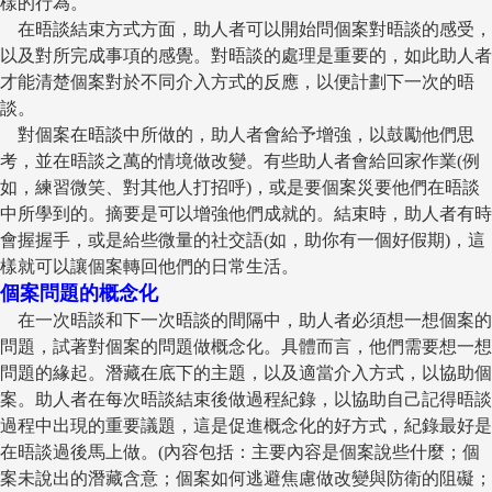
樣的行為。
在晤談結束方式方面，助人者可以開始問個案對晤談的感受，
以及對所完成事項的感覺。對晤談的處理是重要的，如此助人者
才能清楚個案對於不同介入方式的反應，以便計劃下一次的晤
談。
對個案在晤談中所做的，助人者會給予增強，以鼓勵他們思
考，並在晤談之萬的情境做改變。有些助人者會給回家作業(例
如，練習微笑、對其他人打招呼)，或是要個案災要他們在晤談
中所學到的。摘要是可以增強他們成就的。結束時，助人者有時
會握握手，或是給些微量的社交語(如，助你有一個好假期)，這
樣就可以讓個案轉回他們的日常生活。
個案問題的概念化
在一次晤談和下一次晤談的間隔中，助人者必須想一想個案的
問題，試著對個案的問題做概念化。具體而言，他們需要想一想
問題的緣起。潛藏在底下的主題，以及適當介入方式，以協助個
案。助人者在每次晤談結束後做過程紀錄，以協助自己記得晤談
過程中出現的重要議題，這是促進概念化的好方式，紀錄最好是
在晤談過後馬上做。(內容包括：主要內容是個案說些什麼；個
案未說出的潛藏含意；個案如何逃避焦慮做改變與防衛的阻礙；