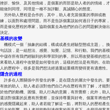
挫折、愉快、及其他情緒，是個案的而部是助人者的的情緒，才
能做到同理。同理是一種不加評斷、真誠關心的態度。
另外助人歷程是合作的，其中，助人者充當個案的導師或教
練，以面對和處理問題。而不是告訴個案該如何過日子的專家，
而是催化歷程的專家，協助個案去為他們的自己的問題解決做出
決定。
基模的改變
機模式一個「抽象的結構，構成或產生經驗型態或主題」。換
句話說，是一組想法、感覺、知覺、記憶、和行動。我們的基模
中儲存所有我們經驗到的和學習到的事。所以用改變基模的想法
來看助人過程中改變是如何發生的，這樣的想法是有用的。在助
人的歷程中，很多是我們想法經過重組重構而變得更有適應性。
隱含的過程
許多在人際關係中所發生的事，是在隱含的層次中發生的。要
有效的助人，助人者必須對他們自己內在歷程有所了解，才能對
於他們的動機、困惱、助人行為的意圖，有所覺察；此外，助人
還須對個案的反應有所覺察，並保持尊重與好奇。個案常將他們
的感覺隱藏起來，助人者若能了解這一點，將對助人的歷程產生
巨大的影響，助人者就能夠到達個案的面具底下，去發現個案真