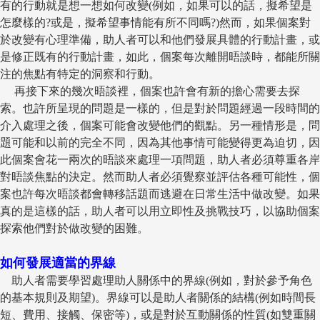
有的行動就是想一想如何改變(例如，如果可以的話，擬希望是
怎麼樣的?或是，擬希望事情能有所不同嗎?)然而，如果個案對
於改變有心理準備，助人者可以和他們發展具體的行動計畫，或
是修正既有的行動計畫，如此，個案每次離開晤談時，都能所關
注的焦點有特定的洞察和行動。
再接下來的幾次晤談裡，個案也許會有新的擔心需要去探
索。也許所呈現的問題是一樣的，但是對於問題經過一段時間的
介入處理之後，個案可能會改變他們的觀點。另一種情形是，問
題可能和以前的完全不同，因為其他事情可能變得更為迫切，因
此個案會花一兩次的晤談來處理一項問題，助人者必須尊重各岸
對晤談焦點的決定。然而助人者必須覺察並評估各種可能性，個
案也許每次晤談都會轉移話題而逃避在日常生活中做改變。如果
真的是這樣的話，助人者可以用立即性及挑戰技巧，以協助個案
探索他們對於做改變的困難。
如何發展適當的界線
助人者需要學習處理助人關係中的界線(例如，對於參予角色
的基本規則及期望)。界線可以是助人者關係的結構(例如時間長
短、費用、接觸、保密等)，或是對於互動關係的性質(如雙重關