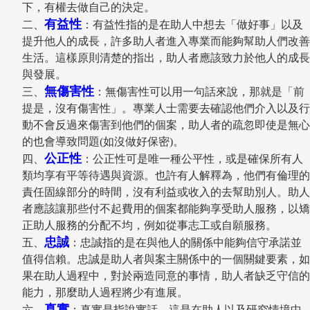
下，有權去做自己的決定。
有益性
二、
：有益性指的是在助人中想去「做好事」以及
提升他人的成長，許多助人者進入專業而能夠幫助人們改善
生活。這樣原則清楚的指出，助人者應該致力於他人的成長
與發展。
無傷害性
三、
：無傷害性可以用一句話來說，那就是「前
提是，沒有傷害性」。專業人士需要去確認他們介入以及行
動不會反過來傷害到他們的個案，助人者的疏忽即使是無心
的也會導致問題(如沒做好保密)。
公正性
四、
：公正性可是唯一種公平性，或是確保所有人
類均享有平等待遇與資源。也許有人解釋為，他們有倫理的
責任固線部分的時間，沒有利益或收入的去幫助別人。助人
者應該讓那些付不起費用的個案都能夠享受助人服務，以矯
正助人服務的分配不均，例如從事志工或自願服務。
忠誠
五、
：忠誠指的是在與他人的關係中能夠信守承諾並
值得信賴。忠誠是助人者與案主關係中的一個關鍵要素，如
果在助人過程中，對於兩造同意的事情，助人者缺乏守信的
能力，那麼助人過程將少有進展。
真實
六、
：真實是指說實話，這是在助人以及研究情境中