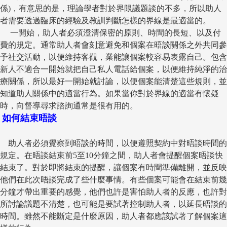
係)，有意思的是，理論學者對於界限議題談的不多，所以助人
者需要透過臨床的經驗及教訓判斷怎樣的界線是最適當的。
一開始，助人者必須澄清保密的原則、時間的長短、以及付
費的規定。通常助人者會刻意避免和個案在晤談關係之外共同參
予社交活動，以便維持客觀，業能讓個案較容易表露自己。包含
新人不適合一開始就把自己私人電話給個案，以便維持純淨的治
療關係，所以最好一開始就討論，以便個案能清楚這些規則，並
知道助人關係中的適當行為。如果當你對於界線的適當有懷疑
時，向督導尋求諮詢通常是很有用的。
如何結束晤談
助人者必須覺察到晤談的時間，以便遵照契約中對晤談時間的
規定。在晤談結束前5至10分鐘之間，助人者會提醒個案晤談快
結束了。對於即將結束的提醒，讓個案有時間準備離開，並反映
他們在此次晤談完成了些什麼事情。有些個案可能會在結束前幾
分鐘才帶出重要的感覺，他們也許是害怕助人者的反應，也許對
所討論議題不清楚，也可能是要試著控制助人者，以延長晤談的
時間。雖然不能斷定是什麼原因，助人者都應該試著了解個案這