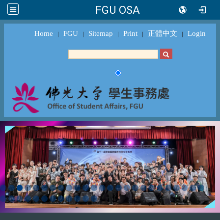
FGU OSA
Home
FGU
Sitemap
Print
正體中文
Login
｜
｜
｜
｜
｜