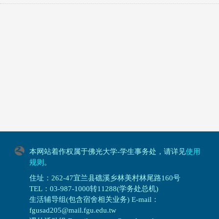
本网站着作权属于佛光大学-学生事务处，请详见
使用
规则
。
住址：262-47宜兰县礁溪乡林美村林尾路160号
TEL：03-987-1000转11288(学务处总机)
生活辅导组(包含宿舍相关业务) E-mail：
fgusad205@mail.fgu.edu.tw