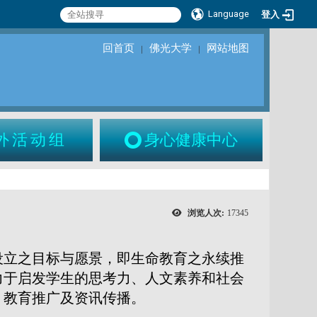
Language
登入
回首页
佛光大学
网站地图
｜
｜
外活动组
身心健康中心
浏览人次:
17345
设立之目标与愿景，即生命教育之永续推
力于启发学生的思考力、人文素养和社会
、教育推广及资讯传播。