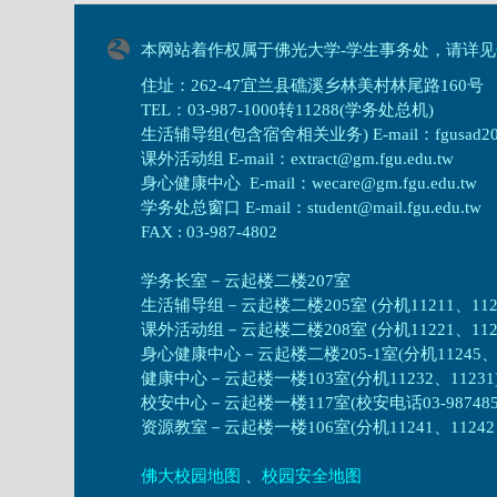
本网站着作权属于佛光大学-学生事务处，请详见
住址：262-47宜兰县礁溪乡林美村林尾路160号
TEL：03-987-1000转11288(学务处总机)
生活辅导组(包含宿舍相关业务) E-mail：fgusad205@m
课外活动组 E-mail：extract@gm.fgu.edu.tw
身心健康中心 E-mail：wecare@gm.fgu.edu.tw
学务处总窗口 E-mail：student@mail.fgu.edu.tw
FAX : 03-987-4802
学务长室－云起楼二楼207室
生活辅导组
－
云起楼二楼205室 (分机11211、1121
课外活动组
－
云起楼二楼208室 (分机11221、1122
身心健康中心
－
云起楼二楼205-1室(分机11245、1
健康中心－
云起楼一楼103室(分机11232、11231
校安中心－
云起楼一楼117室(校安电话03-987485
资源教室
－
云起楼一楼106室(分机11241、11242、1
佛大校园地图
、
校园安全地图