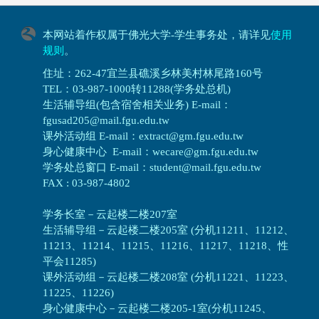
本网站着作权属于佛光大学-学生事务处，请详见
使用
规则
。
住址：262-47宜兰县礁溪乡林美村林尾路160号
TEL：03-987-1000转11288(学务处总机)
生活辅导组(包含宿舍相关业务) E-mail：
fgusad205@mail.fgu.edu.tw
课外活动组 E-mail：extract@gm.fgu.edu.tw
身心健康中心 E-mail：wecare@gm.fgu.edu.tw
学务处总窗口 E-mail：student@mail.fgu.edu.tw
FAX : 03-987-4802
学务长室－云起楼二楼207室
生活辅导组
－
云起楼二楼205室 (分机11211、11212、
11213、11214、11215、11216、11217、11218、性
平会11285)
课外活动组
－
云起楼二楼208室 (分机11221、11223、
11225、11226)
身心健康中心
－
云起楼二楼205-1室(分机11245、