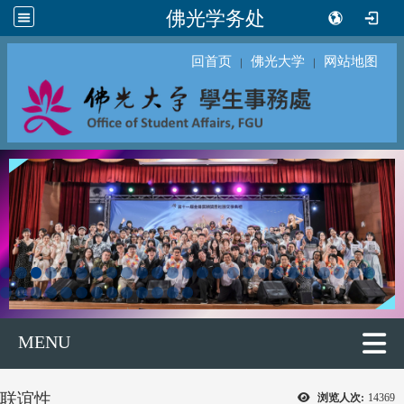
佛光学务处
回首页
佛光大学
网站地图
｜
｜
MENU
联谊性
浏览人次:
14369