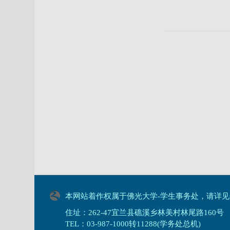
学生事务
本网站着作权属于佛光大学-学生事务处，请详见
住址：262-47宜兰县礁溪乡林美村林尾路160号
TEL：03-987-1000转11288(学务处总机)