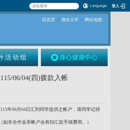
Language
登入
回首页
佛光大学
网站地图
｜
｜
外活动组
身心健康中心
06/04(四)拨款入帐
5年06月04日汇到同学提供之帐户，请同学记得
号。（如非合作金库帐户会有扣汇款手续费用。）