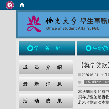
学务处
生命教
:::
:::
【就学贷款】
成员介绍
2026-06-04
生
首页校园活动
就
最新消息
本学期同学如有申
刷存折查验是否
活动成果
若未收到请洽本校