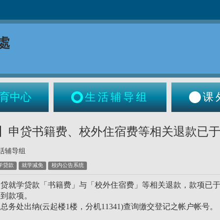
育中心
生活辅导组
课
申贷书籍费、校外住宿费等相关退款已于115/
活辅导组
学贷款
就学减免
校内公告系统
贷就学贷款「书籍费」与「校外住宿费」等相关退款，款项已于11
收到款项。
总务处出纳(云起楼1楼，分机11341)查询缴交登记之帐户帐