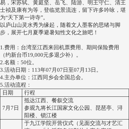
易，宋苏轼、黄庭坚、岳飞、陆游、明王守仁、清王
士祯及康有为等，登临览景流连，留下许多吟咏，堪
为“天下第一诗寺”。
以庐山山灵水秀为缘起，随着文人墨客的思绪与脚
步，展开七月夏季避暑知性文化之旅吧！
1.
费用：台湾至江西来回机票费用、期间保险费用
（约新台币19,000元多退少补）。
2.
名额：50位。
3.
活动日期：113年07月07日至07月13日。
4.
主办单位：江西同乡会全国总会。
5.
活动流程：
日期
行程
抵达江西、餐叙交流
7月7日
参观九将长江国家文化公园、琵琶亭、浔
阳楼、锁江楼
于九江学院开营仪式（见面交流与才艺汇