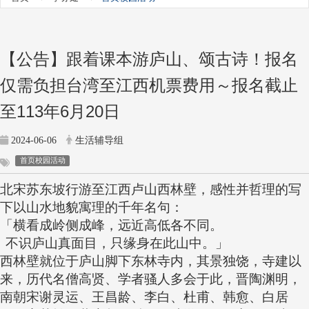
【公告】跟着课本游庐山、颂古诗！报名
仅需负担台湾至江西机票费用～报名截止
至113年6月20日
2024-06-06
生活辅导组
首页校园活动
北宋苏东坡行游至江西卢山西林壁，感性并哲理的写
下以山水地貌寓理的千年名句：
「横看成岭侧成峰，远近高低各不同。
不识庐山真面目，只缘身在此山中。」
西林壁就位于庐山脚下东林寺内，其景独饶，寺建以
来，历代名僧高贤、学者骚人多会于此，晋陶渊明，
南朝宋谢灵运、王昌龄、李白、杜甫、韩愈、白居