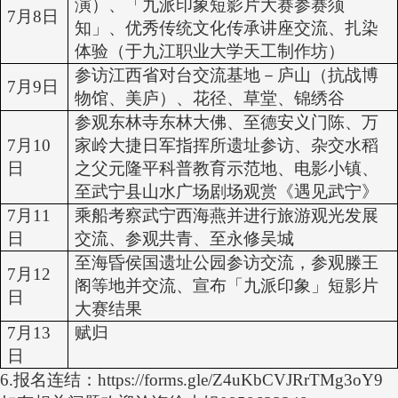
演）、「九派印象短影片大赛参赛须
7月
8日
知」、优秀传统文化传承讲座交流、扎染
体验（于九江职业大学天工制作坊）
参访江西省对台交流基地－庐山（抗战博
7月
9日
物馆、美庐）、花径、草堂、锦绣谷
参观东林寺东林大佛、至德安义门陈、万
7月
10
家岭大捷日军指挥所遗址参访、杂交水稻
日
之父元隆平科普教育示范地、电影小镇、
至武宁县山水广场剧场观赏《遇见武宁》
7月
11
乘船考察武宁西海燕并进行旅游观光发展
日
交流、参观共青、至永修吴城
至海昏侯国遗址公园参访交流，参观滕王
7月
12
阁等地并交流、宣布「九派印象」短影片
日
大赛结果
7月
13
赋归
日
6.
报名连结：https://forms.gle/Z4uKbCVJRrTMg3oY9