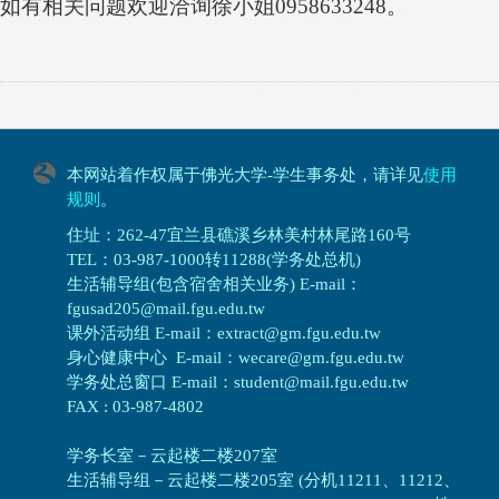
如有相关问题欢迎洽询徐小姐0958633248。
本网站着作权属于佛光大学-学生事务处，请详见
使用
规则
。
住址：262-47宜兰县礁溪乡林美村林尾路160号
TEL：03-987-1000转11288(学务处总机)
生活辅导组(包含宿舍相关业务) E-mail：
fgusad205@mail.fgu.edu.tw
课外活动组 E-mail：extract@gm.fgu.edu.tw
身心健康中心 E-mail：wecare@gm.fgu.edu.tw
学务处总窗口 E-mail：student@mail.fgu.edu.tw
FAX : 03-987-4802
学务长室－云起楼二楼207室
生活辅导组
－
云起楼二楼205室 (分机11211、11212、