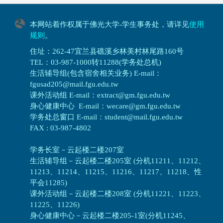
本网站着作权属于佛光大学-学生事务处，请详见
使用
规则
。
住址：262-47宜兰县礁溪乡林美村林尾路160号
TEL：03-987-1000转11288(学务处总机)
生活辅导组(包含宿舍相关业务) E-mail：
fgusad205@mail.fgu.edu.tw
课外活动组 E-mail：extract@gm.fgu.edu.tw
身心健康中心 E-mail：wecare@gm.fgu.edu.tw
学务处总窗口 E-mail：student@mail.fgu.edu.tw
FAX : 03-987-4802
学务长室－云起楼二楼207室
生活辅导组
－
云起楼二楼205室 (分机11211、11212、
11213、11214、11215、11216、11217、11218、性
平会11285)
课外活动组
－
云起楼二楼208室 (分机11221、11223、
11225、11226)
身心健康中心
－
云起楼二楼205-1室(分机11245、