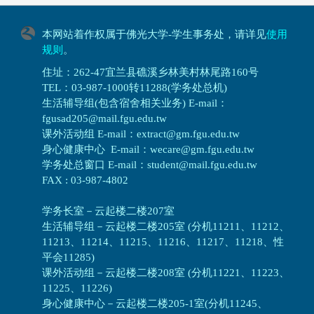
本网站着作权属于佛光大学-学生事务处，请详见
使用
规则
。
住址：262-47宜兰县礁溪乡林美村林尾路160号
TEL：03-987-1000转11288(学务处总机)
生活辅导组(包含宿舍相关业务) E-mail：
fgusad205@mail.fgu.edu.tw
课外活动组 E-mail：extract@gm.fgu.edu.tw
身心健康中心 E-mail：wecare@gm.fgu.edu.tw
学务处总窗口 E-mail：student@mail.fgu.edu.tw
FAX : 03-987-4802
学务长室－云起楼二楼207室
生活辅导组
－
云起楼二楼205室 (分机11211、11212、
11213、11214、11215、11216、11217、11218、性
平会11285)
课外活动组
－
云起楼二楼208室 (分机11221、11223、
11225、11226)
身心健康中心
－
云起楼二楼205-1室(分机11245、