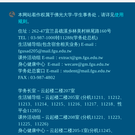
本网站着作权属于佛光大学-学生事务处，请详见
使用
规则
。
住址：262-47宜兰县礁溪乡林美村林尾路160号
TEL：03-987-1000转11288(学务处总机)
生活辅导组(包含宿舍相关业务) E-mail：
fgusad205@mail.fgu.edu.tw
课外活动组 E-mail：extract@gm.fgu.edu.tw
身心健康中心 E-mail：wecare@gm.fgu.edu.tw
学务处总窗口 E-mail：student@mail.fgu.edu.tw
FAX : 03-987-4802
学务长室－云起楼二楼207室
生活辅导组
－
云起楼二楼205室 (分机11211、11212、
11213、11214、11215、11216、11217、11218、性
平会11285)
课外活动组
－
云起楼二楼208室 (分机11221、11223、
11225、11226)
身心健康中心
－
云起楼二楼205-1室(分机11245、