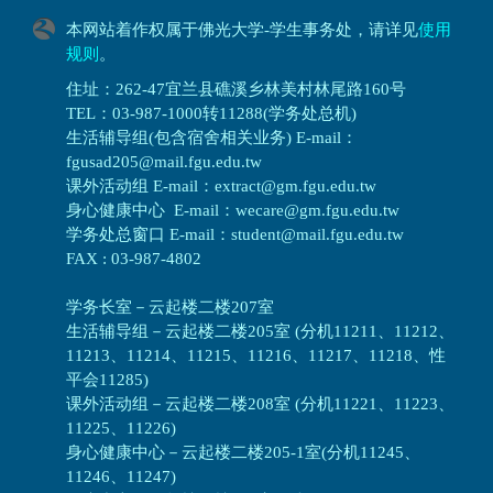
本网站着作权属于佛光大学-学生事务处，请详见
使用
规则
。
住址：262-47宜兰县礁溪乡林美村林尾路160号
TEL：03-987-1000转11288(学务处总机)
生活辅导组(包含宿舍相关业务) E-mail：
fgusad205@mail.fgu.edu.tw
课外活动组 E-mail：extract@gm.fgu.edu.tw
身心健康中心 E-mail：wecare@gm.fgu.edu.tw
学务处总窗口 E-mail：student@mail.fgu.edu.tw
FAX : 03-987-4802
学务长室－云起楼二楼207室
生活辅导组
－
云起楼二楼205室 (分机11211、11212、
11213、11214、11215、11216、11217、11218、性
平会11285)
课外活动组
－
云起楼二楼208室 (分机11221、11223、
11225、11226)
身心健康中心
－
云起楼二楼205-1室(分机11245、
11246、11247)