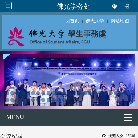
佛光学务处
回首页
佛光大学
网站地图
｜
｜
MENU
会议纪录
浏览人次:
25236