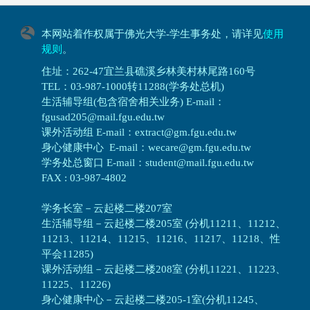
本网站着作权属于佛光大学-学生事务处，请详见
使用
规则
。
住址：262-47宜兰县礁溪乡林美村林尾路160号
TEL：03-987-1000转11288(学务处总机)
生活辅导组(包含宿舍相关业务) E-mail：
fgusad205@mail.fgu.edu.tw
课外活动组 E-mail：extract@gm.fgu.edu.tw
身心健康中心 E-mail：wecare@gm.fgu.edu.tw
学务处总窗口 E-mail：student@mail.fgu.edu.tw
FAX : 03-987-4802
学务长室－云起楼二楼207室
生活辅导组
－
云起楼二楼205室 (分机11211、11212、
11213、11214、11215、11216、11217、11218、性
平会11285)
课外活动组
－
云起楼二楼208室 (分机11221、11223、
11225、11226)
身心健康中心
－
云起楼二楼205-1室(分机11245、