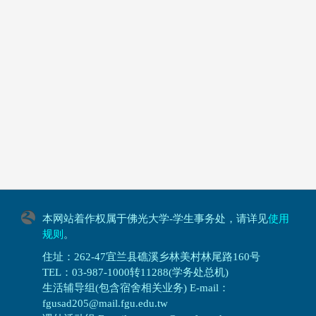
本网站着作权属于佛光大学-学生事务处，请详见
使用
规则
。
住址：262-47宜兰县礁溪乡林美村林尾路160号
TEL：03-987-1000转11288(学务处总机)
生活辅导组(包含宿舍相关业务) E-mail：
fgusad205@mail.fgu.edu.tw