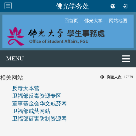
佛光学务处
回首页
佛光大学
网站地图
｜
｜
MENU
相关网站
浏览人次:
17379
反毒大本营
卫福部反毒资源专区
董事基金会华文戒菸网
卫福部戒菸网站
卫福部菸害防制资源网