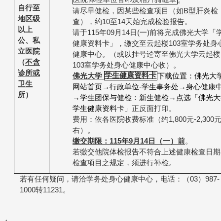
自行至
请尽早健检，因某些检查项目
（如
B
型肝炎检
地区级
查）
，约
10
至
14
天始完成检验报告。
以上
请于
115
年
09
月
14
日
(
一
)
前将完成佛光大学「
公、私
健康资料卡」，缴交至云起楼
103
室学务处身
立医院
健康中心。（或以挂号迳寄至佛光大学云起楼
（
不含
103
室学务处身心健康中心收）。
诊所或
佛光大学
学生健康资料卡
下载位置：佛光大
卫生
网站首页
→
行政单位
-
学生事务处
→
身心健康
所
）
→
学生团保与健检：新生健检
→
点选「佛光大
学生健康资料卡」
正反面打印。
费用：依各医院收费标准
（约
1,800
元
-2,300
右）
。
缴交期限：
115
年
9
月
14
日（一）前
。
若缴交他院体检报告不符合上述健康检查日期
检查项目之规定，须进行补检
。
若有任何疑问，请洽学务处身心健康中心，电话：（
03
）
987-
1000
转
11231
。