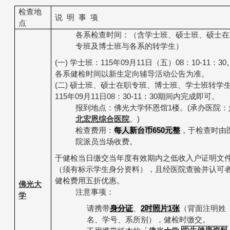
检查地
说
明
事
项
点
各系检查时间：（含学士班、硕士班、硕士在
专班及博士班与各系的转学生）
(
一
)
学士班：
115
年
09
月
11
日（五）
08
：
10-11
：
30
各系健检时间以新生定向辅导活动公告为准。
(
二
)
硕士班、硕士在职专班、博士班、学士班转学
115
年
09
月
11
日
08
：
30-11
：
30
期间内完成即可。
报到地点：佛光大学怀恩馆
1
楼。
(
承办医院：
北宏恩综合医院
。
)
检查费用：
每人新台币
650
元
整
，于检查时由
院派员当场收费。
于健检当日缴交当年度有效期内之低收入户证明文
（须有标示学生身分资料）
，且经医院查验并认可
健检费用五折优惠。
佛光大
注意事项：
学
请携带
身分证
、
2
吋照片
1
张
（背面注明姓
名、学号、系所别）
，健检时缴交。