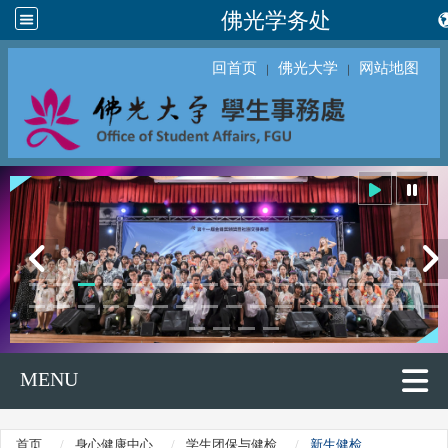
佛光学务处
回首页
佛光大学
网站地图
｜
｜
MENU
首页
身心健康中心
学生团保与健检
新生健检