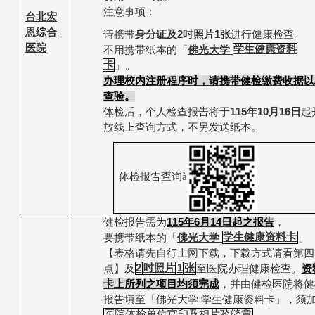
注意事项：
台北宏
恩综合
请携带
身分证及
2
吋照片
1
张
进行健康检查。
医院
不用携带纸本的
「
佛光大学
学生健康资料
卡
」。
办理校内注册程序时，请携带健检缴费收据以
查验。
体检后，个人检查报告将于
115
年
10
月
16
日
起
放线上查询方式，不另发送纸本。
体检报告查询
à
健检报告需为
115
年
6
月
14
日起之报告
，
要携带纸本的
「
佛光大学
学生健康资料卡
」
【表格请先自行上网下载，下载方式请看第四
点】及
2
吋照片
1
张
至医院办理健康检查。
资
卡
上所列之项目均须完成
，并由健检医院将健
报告填至「佛光大学
学生健康资料卡」，须
医院体检单位官印及相片骑缝章
。