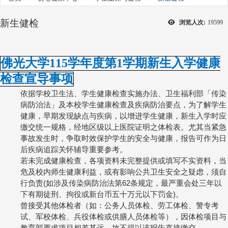
新生健检
浏览人次:
19599
佛光大学115学年度第1学期新生入学健康
检查宣导事项
依据学校卫生法、学生健康检查实施办法、卫生福利部「传染
病防治法」及本校学生健康检查及疾病防治要点，为了解学生
健康，早期发现缺点与疾病，以增进学生健康，新生入学时应
缴交统一规格，经地区级以上医院证明之体检表。尤其当紧急
事故发生时，争取时效保护学生的安全与健康，报告可作为日
后疾病追踪关怀辅导重要参考。
若未完成健康检查，各项资料未完整提供或填写不实资料，当
危及校内师生健康利益，或有影响公共卫生安全之疑虑，须自
行负责
(
如涉及传染病防治法第
62
条规定，最严重会处三年以
下有期徒刑、拘役或新台币五十万元以下罚金
)
。
曾接受其他体检者（如：公务人员体检、劳工体检、警专考
试、军校体检、兵役体检或供膳人员体检等），因体检项目与
教育部要求项目相差甚远，故不得以该报告直接缴交。