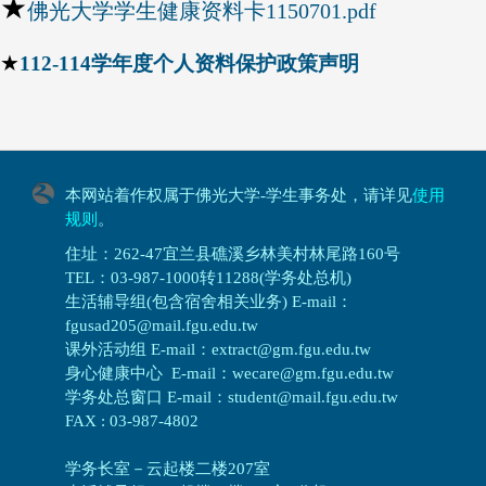
★
佛光大学学生健康资料卡1150701.pdf
★
112-114学年度个人资料保护政策声明
本网站着作权属于佛光大学-学生事务处，请详见
使用
规则
。
住址：262-47宜兰县礁溪乡林美村林尾路160号
TEL：03-987-1000转11288(学务处总机)
生活辅导组(包含宿舍相关业务) E-mail：
fgusad205@mail.fgu.edu.tw
课外活动组 E-mail：extract@gm.fgu.edu.tw
身心健康中心 E-mail：wecare@gm.fgu.edu.tw
学务处总窗口 E-mail：student@mail.fgu.edu.tw
FAX : 03-987-4802
学务长室－云起楼二楼207室