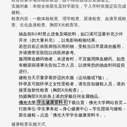
实施对象：本校全体新生及转学新生，于入学时依规定应完成
健检。
检查内容：一般体格检查、理学检查、尿液检查、血液常规检
查、生化血液检查、胸部
X
光检查等。
抽血前
8
小时禁止进食及喝饮料，如口渴可适量补充少许
开水（勿大量补充），以免影响检验结果。
若您目前正依医师指示用药物，受检当日早晨请勿服用，
并请携带至医院以供医师参考。
服用降血糖药物者，未进食时，不宜服用降血糖药。如患
有糖尿病请事先告知工作人员，以便将您的抽血时间提前
进行。
健检当天尽量穿着舒适的衣服（运动服或
T
恤）。
怀孕及可能怀孕之女性受检者，请先告知健检人员，请勿
接受放射性检查（胸部
X
光检查）。
拍摄胸部
X
光前身上请勿穿戴任何金属物品。
佛光大学
学生健康资料卡
下载位置：佛光大学网站首页
→
行政单位
-
学生事务处
→
身心健康中心
→
学生团保与健检：
新生健检
→
点选「佛光大学学生健康资料卡」
。
健康检查实施方式