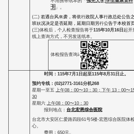
不用携带纸本的
「
佛光大学
学生健康资料
卡
」。
(
二
)
若遇台风來袭，将依行政院人事行政总处公告
班狀况决定是否延期，延期日期另行公告于本校首
(
三
)
体检后，个人检查报告将于
115
年
10
月
16
日
起开
线上查询方式，不另发送纸本。
体检报告查询
à
时间：
115
年
7
月
1
日起至
115
年
8
月
31
日止。
预约专线：
(02)2771-3161
分机
268
星期一至五
上午
08
：
00
〜
10
：
30
；下午
13
：
00
〜
1
30
星期六
上午
08
：
00
〜
10
：
30
报到地点：
台北宏恩综合医院
台北市大安区仁爱路四段
61
号
5
楼
-
宏恩综合医院体
心。
费用：
650
元。