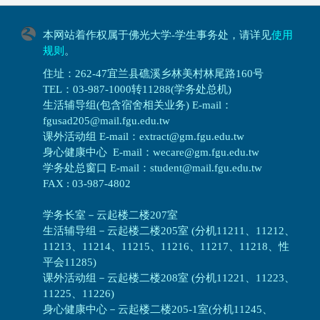
本网站着作权属于佛光大学-学生事务处，请详见
使用
规则
。
住址：262-47宜兰县礁溪乡林美村林尾路160号
TEL：03-987-1000转11288(学务处总机)
生活辅导组(包含宿舍相关业务) E-mail：
fgusad205@mail.fgu.edu.tw
课外活动组 E-mail：extract@gm.fgu.edu.tw
身心健康中心 E-mail：wecare@gm.fgu.edu.tw
学务处总窗口 E-mail：student@mail.fgu.edu.tw
FAX : 03-987-4802
学务长室－云起楼二楼207室
生活辅导组
－
云起楼二楼205室 (分机11211、11212、
11213、11214、11215、11216、11217、11218、性
平会11285)
课外活动组
－
云起楼二楼208室 (分机11221、11223、
11225、11226)
身心健康中心
－
云起楼二楼205-1室(分机11245、