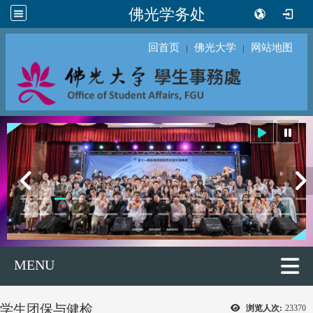
佛光学务处
回首页
佛光大学
网站地图
｜
｜
MENU
学生团保与健检
浏览人次:
23370