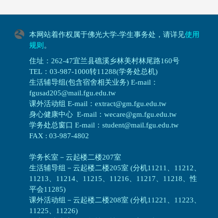
本网站着作权属于佛光大学-学生事务处，请详见
使用
规则
。
住址：262-47宜兰县礁溪乡林美村林尾路160号
TEL：03-987-1000转11288(学务处总机)
生活辅导组(包含宿舍相关业务) E-mail：
fgusad205@mail.fgu.edu.tw
课外活动组 E-mail：extract@gm.fgu.edu.tw
身心健康中心 E-mail：wecare@gm.fgu.edu.tw
学务处总窗口 E-mail：student@mail.fgu.edu.tw
FAX : 03-987-4802
学务长室－云起楼二楼207室
生活辅导组
－
云起楼二楼205室 (分机11211、11212、
11213、11214、11215、11216、11217、11218、性
平会11285)
课外活动组
－
云起楼二楼208室 (分机11221、11223、
11225、11226)