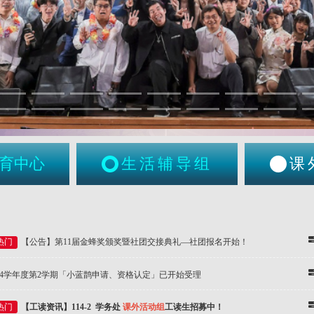
育中心
生活辅导组
课
热门
【公告】第11届金蜂奖颁奖暨社团交接典礼—社团报名开始！
14学年度第2学期「小蓝鹊申请、资格认定」已开始受理
热门
【工读资讯】114-2 学务处
课外活动组
工读生招募中！