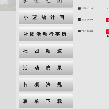
学生社团
2025-12-16
下
小蓝鹊计画
2025-06-09
2025-05-08
社团活动行事历

社团频道
活动成果
各项法规
表单下载