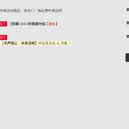
学期活动预定、资本门、物品费申请说明
热门
【招募 114-1学期课外组
工读生
】
热门
【
乐声渐止・未来启程】
毕业音乐会 ＆ 市集 ✨