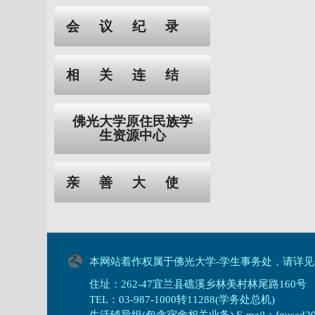
会议纪录
相关连结
佛光大学原住民族学
生资源中心
亲善大使
本网站着作权属于佛光大学-学生事务处，请详见
住址：262-47宜兰县礁溪乡林美村林尾路160号
TEL：03-987-1000转11288(学务处总机)
生活辅导组(包含宿舍相关业务) E-mail：fgusad205@m