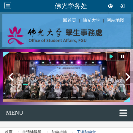
佛光学务处
回首页
佛光大学
网站地图
｜
｜
MENU
首页
生活辅导组
助学措施
工读助学金