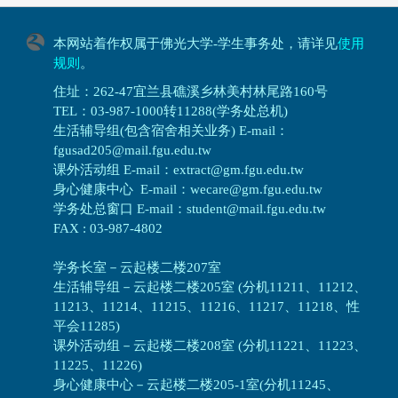
本网站着作权属于佛光大学-学生事务处，请详见
使用
规则
。
住址：262-47宜兰县礁溪乡林美村林尾路160号
TEL：03-987-1000转11288(学务处总机)
生活辅导组(包含宿舍相关业务) E-mail：
fgusad205@mail.fgu.edu.tw
课外活动组 E-mail：extract@gm.fgu.edu.tw
身心健康中心 E-mail：wecare@gm.fgu.edu.tw
学务处总窗口 E-mail：student@mail.fgu.edu.tw
FAX : 03-987-4802
学务长室－云起楼二楼207室
生活辅导组
－
云起楼二楼205室 (分机11211、11212、
11213、11214、11215、11216、11217、11218、性
平会11285)
课外活动组
－
云起楼二楼208室 (分机11221、11223、
11225、11226)
身心健康中心
－
云起楼二楼205-1室(分机11245、