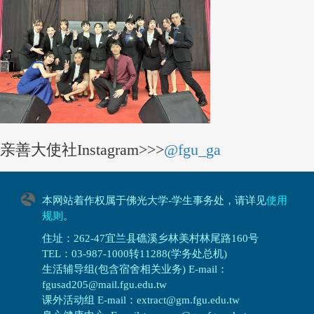
亲善大使社Instagram>>>
@fgu_ga
本网站着作权属于佛光大学-学生事务处，请详见
使用
规则
。
住址：262-47宜兰县礁溪乡林美村林尾路160号
TEL：03-987-1000转11288(学务处总机)
生活辅导组(包含宿舍相关业务) E-mail：
fgusad205@mail.fgu.edu.tw
课外活动组 E-mail：extract@gm.fgu.edu.tw